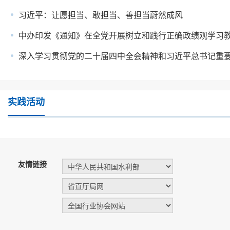
习近平：让愿担当、敢担当、善担当蔚然成风
中办印发《通知》在全党开展树立和践行正确政绩观学习
实践活动
友情链接