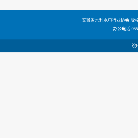
安徽省水利水电行业协会 版
办公电话:0551
皖I