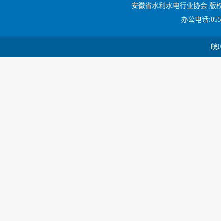
安徽省水利水电行业协会 版
办公电话:0551
皖I