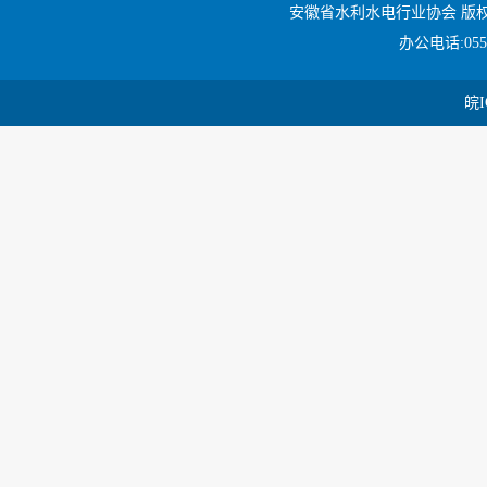
安徽省水利水电行业协会 版
办公电话:0551
皖I